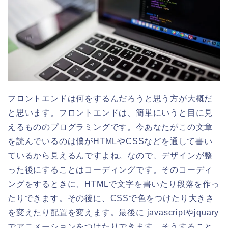
フロントエンドは何をするんだろうと思う方が大概だ
と思います。フロントエンドは、簡単にいうと目に見
えるもののプログラミングです。今あなたがこの文章
を読んでいるのは僕がHTMLやCSSなどを通して書い
ているから見えるんですよね。なので、デザインが整
った後にすることはコーディングです。そのコーディ
ングをするときに、HTMLで文字を書いたり段落を作っ
たりできます。その後に、CSSで色をつけたり大きさ
を変えたり配置を変えます。最後に javascriptやjquary
でアニメーションをつけたりできます。そうすること