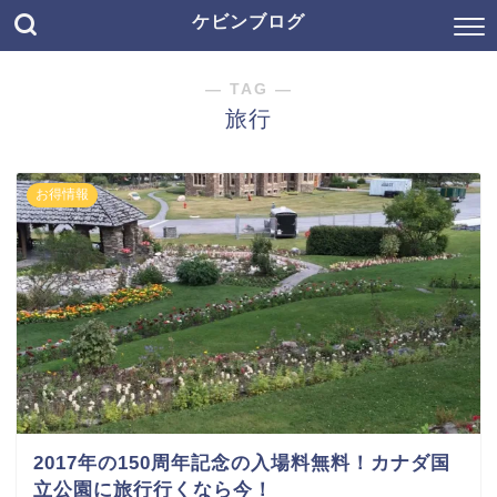
ケビンブログ
― TAG ―
旅行
お得情報
2017年の150周年記念の入場料無料！カナダ国
立公園に旅行行くなら今！