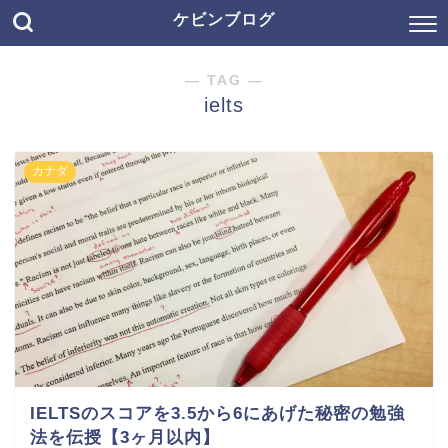
ケビンブログ
― TAG ―
ielts
カナダ
IELTSのスコアを3.5から6にあげた秘密の勉強
法を伝授【3ヶ月以内】