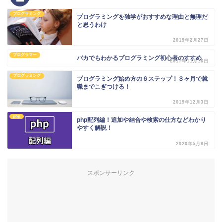
プログラミング
プログラミングを独学がおすすめな理由と無理だ
と思うわけ
2019年2月27日
プログラマー
バカでもわかるプログラミング初心者のすすめ
2017年11月16日
プログラミング
プログラミング始め方の６ステップ！３ヶ月で就
職までこぎつける！
2019年12月3日
php
php配列編！追加や結合や検索の仕方などわかり
やすく解説！
2020年5月8日
スポンサーリンク